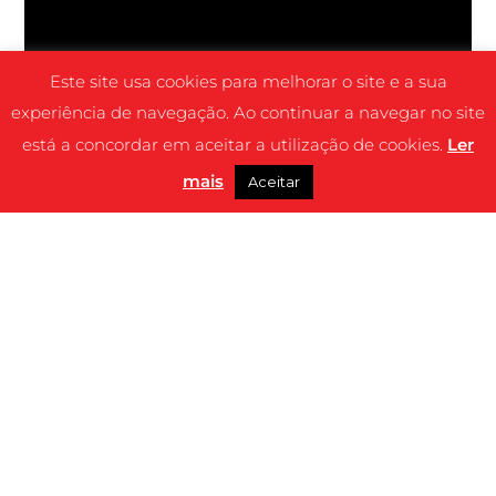
Este site usa cookies para melhorar o site e a sua
experiência de navegação. Ao continuar a navegar no site
está a concordar em aceitar a utilização de cookies.
Ler
mais
Aceitar
SINOPSE
Na sequência de um trágico incêndio num
clube de música romeno, mais vítimas de
queimaduras começam a morrer nos
hospitais devido a feridas que inicialmente
não os colocavam em perigo de vida. Uma
equipa de jornalistas de investigação
intervém para expor a corrupção maciça no
sistema de saúde e noutras instituições