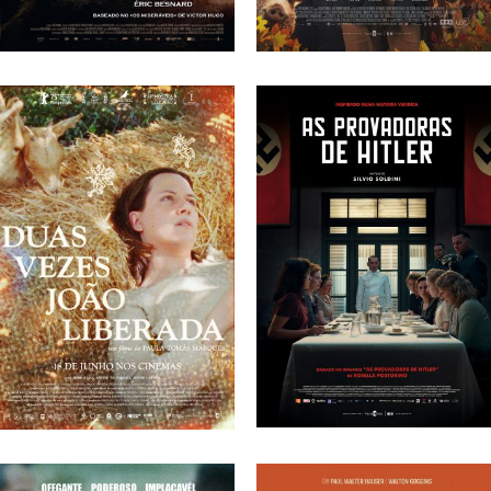
OS MISERÁVEIS: A
MAIS UMA ÉPOCA
HISTÓRIA DE JEAN
DE CAÇA
VALJEAN
Frédéric Forestier, Antonin
Fourlon
Éric Besnard
AS PROVADORAS
DUAS VEZES JOÃO
DE HITLER
LIBERADA