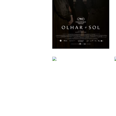
OLHAR O SOL
Mascha Schilinski
SEX
Dag Johan Haugerud