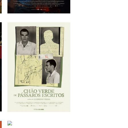
O MISTERIOSO
OLHAR DO
FLAMINGO
Diego Céspedes
CHÃO VERDE DE
PÁSSAROS