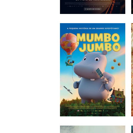
GURU
Yann Gozlan
MUMBO JUMBO
Karsten Kiilerich