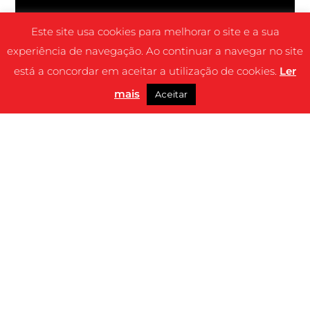
Este site usa cookies para melhorar o site e a sua
experiência de navegação. Ao continuar a navegar no site
está a concordar em aceitar a utilização de cookies.
Ler
mais
Aceitar
SINOPSE
Yvonne (Adèle Haenel), uma jovem inspetora