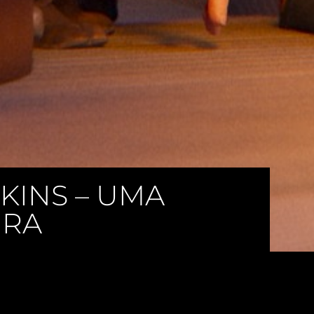
KINS – UMA
URA