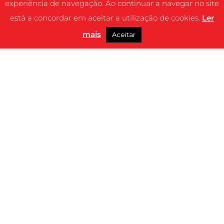
experiência de navegação. Ao continuar a navegar no site
está a concordar em aceitar a utilização de cookies.
Ler
mais
Aceitar
SINOPSE
Yakari, um pequeno rapaz Sioux, decide ir
sozinho seguir a trilha do Pequeno Trovão,
um cavalo selvagem considerado indomável.
Na sua jornada, recebe a visita da Grande
Águia, o seu espírito animal, que lhe concede
o poder de falar com os animais. Continuando
a viagem, cada vez mais longe de casa e mais
dentro do território dos terríveis caçadores,
vestidos com pele de puma, Yakari e o
Pequeno Trovão embarcam numa grande
aventura. Durante esta jornada, através de