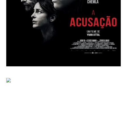
A ACUSAÇÃO
Yvan Attal
ROBUSTO
Constance Meyer